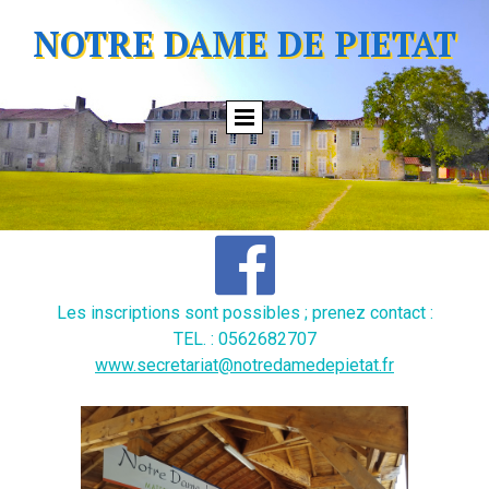
NOTRE DAME DE PIETAT

Les inscriptions sont possibles ; prenez contact :
TEL. : 0562682707
www.secretariat@notredamedepietat.fr